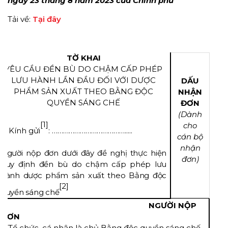
ngày 23 tháng 8 năm 2023 của Chính phủ
Thu hồi nợ xấu
Thủ tục
HỎI ĐÁP
Tuyển dụng
Bất động sản
Tải về:
Tại đây
Đất đai & Bất động sản
Biểu mẫu
Thương mại
TRANG CHỦ
Đầu tư
Văn bản pháp luật
Biểu mẫu về lĩnh vực Bất động sản
TỜ KHAI
Doanh nghiệp
Sở hữu trí tuệ
YÊU CẦU ĐỀN BÙ DO CHẬM CẤP PHÉP
GIỚI THIỆU
Biểu mẫu đất đai
Luật, Bộ Luật
LƯU HÀNH LẦN ĐẦU ĐỐI VỚI DƯỢC
DẤU
Đầu tư
Hôn nhân - Gia đình
PHẨM SẢN XUẤT THEO BẰNG ĐỘC
NHẬN
Biểu mẫu về doanh nghiệp
Án lệ
LIÊN HỆ
QUYỀN SÁNG CHẾ
ĐƠN
Tranh tụng
(Dành
Biểu mẫu về Sở hữu trí tuệ
Đất đai
[1]
cho
Kính gửi
: ………………………………….....
Tư vấn thường xuyên
cán bộ
Biểu mẫu về Đầu tư
Dân sự
nhận
Người nộp đơn dưới đây đề nghị thực hiện
Quản trị nội bộ
đơn)
Biểu mẫu tố tụng
Thương mại
quy định đền bù do chậm cấp phép lưu
hành dược phẩm sản xuất theo Bằng độc
Quản trị nhân sự
Doanh nghiệp
[2]
quyền sáng chế
Mẫu Hợp đồng Tư vấn thường xuyên
Đầu tư
j
NGƯỜI NỘP
ĐƠN
Danh mục Tư vấn thường xuyên
Khác
(Tổ chức, cá nhân là chủ Bằng độc quyền sáng chế