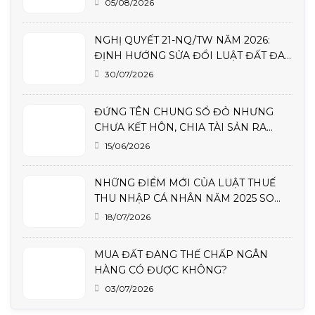
05/08/2026
NGHỊ QUYẾT 21-NQ/TW NĂM 2026:
ĐỊNH HƯỚNG SỬA ĐỔI LUẬT ĐẤT ĐAI
VÀ CÁC LUẬT CÓ LIÊN QUAN
30/07/2026
ĐỨNG TÊN CHUNG SỔ ĐỎ NHƯNG
CHƯA KẾT HÔN, CHIA TÀI SẢN RA
SAO?
15/06/2026
NHỮNG ĐIỂM MỚI CỦA LUẬT THUẾ
THU NHẬP CÁ NHÂN NĂM 2025 SO
VỚI LUẬT THUẾ THU NHẬP CÁ NHÂN
18/07/2026
NĂM 2007 (SỬA ĐỔI, BỔ SUNG NĂM
2012)
MUA ĐẤT ĐANG THẾ CHẤP NGÂN
HÀNG CÓ ĐƯỢC KHÔNG?
03/07/2026