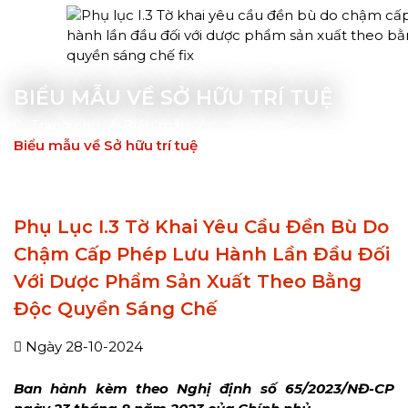
BIỂU MẪU VỀ SỞ HỮU TRÍ TUỆ
Trang chủ
Biểu mẫu
Hotline 0911.688.554
VI
E
Biểu mẫu về Sở hữu trí tuệ
TRANG CHỦ
Phụ Lục I.3 Tờ Khai Yêu Cầu Đền Bù Do
GIỚI THIỆU
Chậm Cấp Phép Lưu Hành Lần Đầu Đối
Hồ sơ năng lực
Với Dược Phẩm Sản Xuất Theo Bằng
TIN TỨC
Độc Quyền Sáng Chế
Đất đai
LĨNH VỰC
Ngày 28-10-2024
Tin tức pháp lý
Doanh nghiệp
Ban hành kèm theo Nghị định số 65/2023/NĐ-CP
TÀI LIỆU
Tin công ty
Đất đai