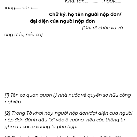
Khai tại:
……......…….
ngày……
tháng……năm……
Chữ ký, họ tên người nộp đơn/
đại diện của người nộp đơn
(Ghi rõ chức vụ và
đóng dấu, nếu có)
[1] Tên cơ quan quản lý nhà nước về quyền sở hữu công
nghiệp.
[2] Trong Tờ khai này, người nộp đơn/đại diện của người
nộp đơn đánh dấu "x" vào ô vuông  nếu các thông tin
ghi sau các ô vuông là phù hợp.