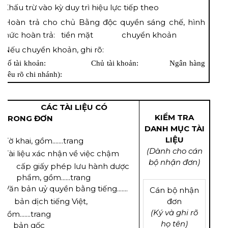
 Khấu trừ vào kỳ duy trì hiệu lực tiếp theo
 Hoàn trả cho chủ Bằng độc quyền sáng chế, hình
thức hoàn trả:  tiền mặt  chuyển khoản
(Nếu chuyển khoản, ghi rõ:
Số tài khoản: Chủ tài khoản: Ngân hàng
(nêu rõ chi nhánh):
n
CÁC TÀI LIỆU CÓ
KIỂM TRA
TRONG ĐƠN
DANH MỤC TÀI
LIỆU
 Tờ khai, gồm.......trang
(Dành cho cán
Tài liệu xác nhận về việc chậm
bộ nhận đơn)
cấp giấy phép lưu hành dược
phẩm, gồm......trang
Văn bản uỷ quyền bằng tiếng.......
Cán bộ nhận

bản dịch tiếng Việt,
đơn
(Ký và ghi rõ
gồm.......trang
họ tên)
bản gốc