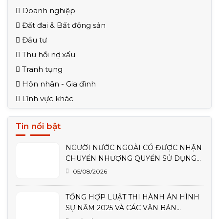
Doanh nghiệp
Đất đai & Bất động sản
Đầu tư
Thu hồi nợ xấu
Tranh tụng
Hôn nhân - Gia đình
Lĩnh vực khác
Tin nổi bật
NGƯỜI NƯỚC NGOÀI CÓ ĐƯỢC NHẬN
CHUYỂN NHƯỢNG QUYỀN SỬ DỤNG
ĐẤT TẠI VIỆT NAM KHÔNG? QUY ĐỊNH
05/08/2026
MỚI THEO NGHỊ QUYẾT 21-NQ/TW
TỔNG HỢP LUẬT THI HÀNH ÁN HÌNH
SỰ NĂM 2025 VÀ CÁC VĂN BẢN
HƯỚNG DẪN MỚI NHẤT