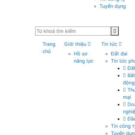
Tuyển dụng
Trang
Giới thiệu
Tin tức
chủ
Hồ sơ
Đất đai
năng lực
Tin tức ph
Đất
Bất
động
Th
mại
Do
nghi
Đầu
Tin công t
Tuyển dụn