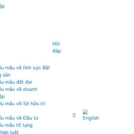
ệp
Hỏi
đáp
u mẫu về lĩnh vực Bất
 sản
u mẫu đất đai
ểu mẫu về doanh
ệp
u mẫu về Sở hữu trí
ểu mẫu về Đầu tư
u mẫu tố tụng
háp luật