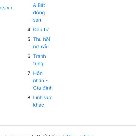
& Bất
nts.vn
động
sản
Đầu tư
Thu hồi
nợ xấu
Tranh
tụng
Hôn
nhân -
Gia đình
Lĩnh vực
khác