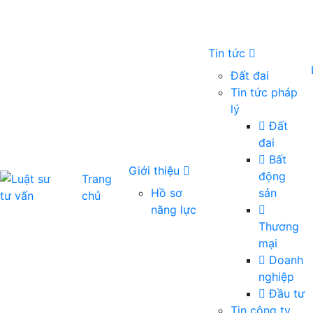
Tin tức
Đất đai
Tin tức pháp
lý
Đất
đai
Bất
Giới thiệu
động
Trang
Hồ sơ
sản
chủ
năng lực
Thương
mại
Doanh
nghiệp
Đầu tư
Tin công ty