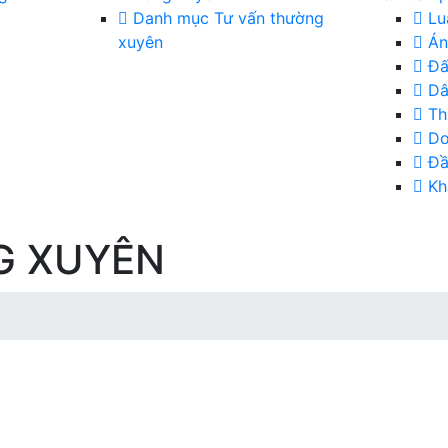
Danh mục Tư vấn thường
Luậ
xuyên
Án
Đấ
Dâ
Th
Do
Đầ
Kh
G XUYÊN