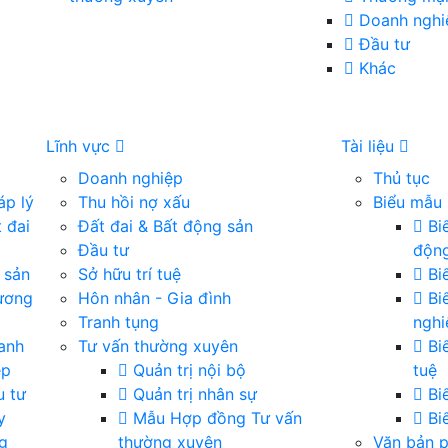
Doanh nghi
Đầu tư
Khác
Lĩnh vực
Tài liệu
Doanh nghiệp
Thủ tục
áp lý
Thu hồi nợ xấu
Biểu mẫu
 đai
Đất đai & Bất động sản
Biể
Đầu tư
động
 sản
Sở hữu trí tuệ
Biể
ương
Hôn nhân - Gia đình
Bi
Tranh tụng
nghi
anh
Tư vấn thường xuyên
Biể
ệp
Quản trị nội bộ
tuệ
 tư
Quản trị nhân sự
Bi
y
Mẫu Hợp đồng Tư vấn
Biể
g
thường xuyên
Văn bản p