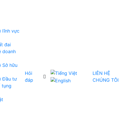
 lĩnh vực
t đai
ề doanh
ề Sở hữu
Hỏi
LIÊN HỆ
 Đầu tư
đáp
CHÚNG TÔI
 tụng
ật
i