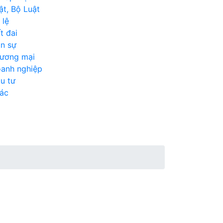
t, Bộ Luật
 lệ
t đai
n sự
ương mại
anh nghiệp
u tư
ác