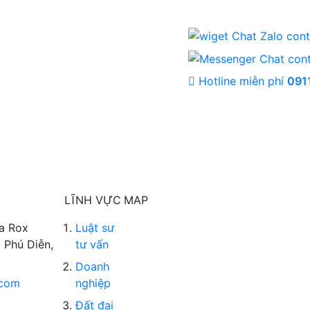
Hotline miễn phí
091
LĨNH VỰC
MAP
a Rox
Luật sư
 Phú Diễn,
tư vấn
Doanh
.com
nghiệp
Đất đai