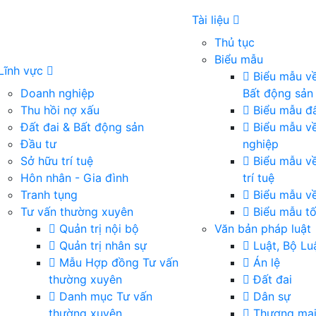
Tài liệu
Thủ tục
Biểu mẫu
Lĩnh vực
Biểu mẫu về
Doanh nghiệp
Bất động sản
Thu hồi nợ xấu
Biểu mẫu đấ
Đất đai & Bất động sản
Biểu mẫu v
Đầu tư
nghiệp
Sở hữu trí tuệ
Biểu mẫu v
Hôn nhân - Gia đình
trí tuệ
Tranh tụng
Biểu mẫu về
Tư vấn thường xuyên
Biểu mẫu tố
Quản trị nội bộ
Văn bản pháp luật
Quản trị nhân sự
Luật, Bộ Lu
Mẫu Hợp đồng Tư vấn
Án lệ
thường xuyên
Đất đai
Danh mục Tư vấn
Dân sự
thường xuyên
Thương mạ